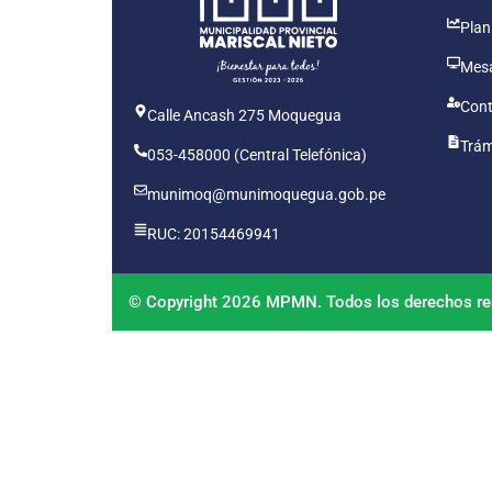
Plan
Mesa
Cont
Calle Ancash 275 Moquegua
Trám
053-458000 (Central Telefónica)
munimoq@munimoquegua.gob.pe
RUC: 20154469941
© Copyright 2026 MPMN. Todos los derechos re