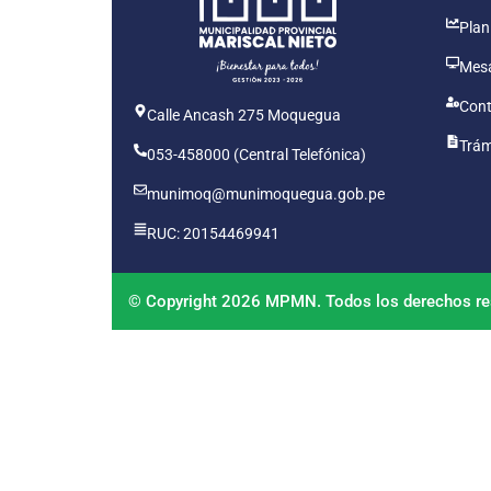
Plan
Mesa
Cont
Calle Ancash 275 Moquegua
Trám
053-458000 (Central Telefónica)
munimoq@munimoquegua.gob.pe
RUC: 20154469941
© Copyright 2026 MPMN. Todos los derechos re