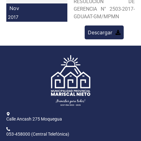
RESOLUCION DE
Programas
Nov
GERENCIA N° 2503-2017-
GDUAAT-GM/MPMN
2017
Intranet
Descargar
Calle Ancash 275 Moquegua
053-458000 (Central Telefónica)