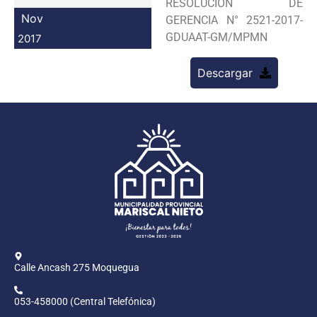
RESOLUCION DE
Programas
Nov
GERENCIA N° 2521-2017-
GDUAAT-GM/MPMN
2017
Intranet
Descargar
Calle Ancash 275 Moquegua
053-458000 (Central Telefónica)