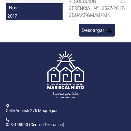
RESOLUCION DE
Programas
Nov
GERENCIA N° 2527-2017-
GDUAAT-GM/MPMN
2017
Intranet
Descargar
Calle Ancash 275 Moquegua
053-458000 (Central Telefónica)