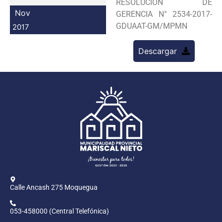
RESOLUCION DE
Programas
Nov
GERENCIA N° 2534-2017-
GDUAAT-GM/MPMN
2017
Intranet
Descargar
Calle Ancash 275 Moquegua
053-458000 (Central Telefónica)