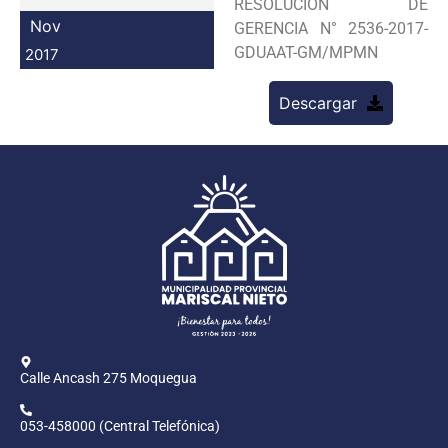
RESOLUCION DE
Programas
Nov
GERENCIA N° 2536-2017-
GDUAAT-GM/MPMN
2017
Intranet
Descargar
Calle Ancash 275 Moquegua
053-458000 (Central Telefónica)