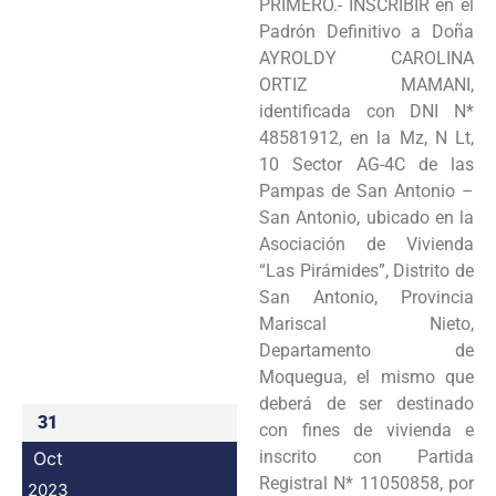
PRIMERO.- INSCRIBIR en el
Programas
Padrón Definitivo a Doña
AYROLDY CAROLINA
Intranet
ORTIZ MAMANI,
identificada con DNI N*
48581912, en la Mz, N Lt,
10 Sector AG-4C de las
Pampas de San Antonio –
San Antonio, ubicado en la
Asociación de Vivienda
“Las Pirámides”, Distrito de
San Antonio, Provincia
Mariscal Nieto,
Departamento de
Moquegua, el mismo que
deberá de ser destinado
31
con fines de vivienda e
inscrito con Partida
Oct
Registral N* 11050858, por
2023