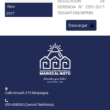
RESOLUCION DE
Programas
Nov
GERENCIA N° 2551-2017-
GDUAAT-GM/MPMN
2017
Intranet
Descargar
Calle Ancash 275 Moquegua
053-458000 (Central Telefónica)