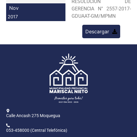
RESOLUCION DE
Programas
Nov
GERENCIA N° 2557-2017-
GDUAAT-GM/MPMN
2017
Intranet
Descargar
Calle Ancash 275 Moquegua
053-458000 (Central Telefónica)