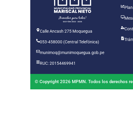
Plan
Mesa
Cont
Calle Ancash 275 Moquegua
Trám
053-458000 (Central Telefónica)
munimoq@munimoquegua.gob.pe
RUC: 20154469941
© Copyright 2026 MPMN. Todos los derechos re