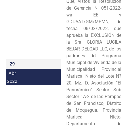
Que, vistos la Resolución
Programas
de Gerencia N’ 051-2022-
wa EE y
Intranet
GDUAAT/GM/MPMN, de
fecha 08/02/2022, que
aprueba la EXCLUSIÓN de
la Sra. GLORIA LUCILA
BEJAR DELGADILLO, de los
padrones del Programa
Municipal de Vivienda de la
29
Municipalidad Provincial
Abr
Mariscal Nieto del Lote N?
2022
20, Mz. D, Asociación “El
Panorámico” Sector Sub
Sector 1A-2 de las Pampas
de San Francisco, Distrito
de Moquegua, Provincia
Mariscal Nieto,
Departamento de