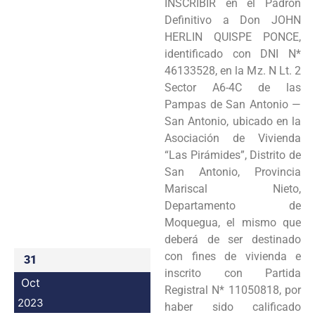
INSCRIBIR en el Padrón
Programas
Definitivo a Don JOHN
HERLIN QUISPE PONCE,
Intranet
identificado con DNI N*
46133528, en la Mz. N Lt. 2
Sector A6-4C de las
Pampas de San Antonio —
San Antonio, ubicado en la
Asociación de Vivienda
“Las Pirámides”, Distrito de
San Antonio, Provincia
Mariscal Nieto,
Departamento de
Moquegua, el mismo que
deberá de ser destinado
con fines de vivienda e
31
inscrito con Partida
Oct
Registral N* 11050818, por
2023
haber sido calificado