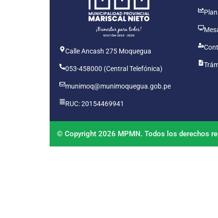
Plan
Mesa
Cont
Calle Ancash 275 Moquegua
Trám
053-458000 (Central Telefónica)
munimoq@munimoquegua.gob.pe
RUC: 20154469941
© Copyright 2026 MPMN. Todos los derechos re