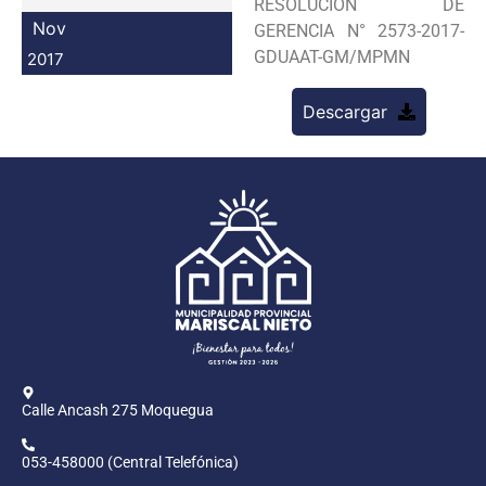
RESOLUCION DE
Programas
Nov
GERENCIA N° 2573-2017-
GDUAAT-GM/MPMN
2017
Intranet
Descargar
Calle Ancash 275 Moquegua
053-458000 (Central Telefónica)