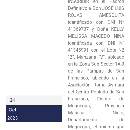
INSCRIBIR en el Padrón
Programas
Definitivo a Don JOSE LUIS
ROJAS AMESQUITA
Intranet
identificado con DNI N*
41369737 y Doña KELLY
MELISSA MACEDO NINA
identificada con DNI N”
41345991 con el Lote N2
“2”, Manzana “V”, ubicado
en la Zona Sub Sector 1A-9
de las Pampas de San
Francisco, ubicado en la
Asociación Roma Aymara
del Centro Poblado de San
Francisco, Distrito de
31
Moquegua, Provincia
Oct
Mariscal Nieto,
2023
Departamento de
Moquegua, el mismo que