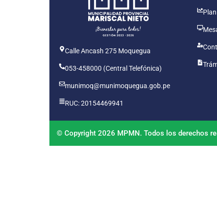
Plan
Mesa
Cont
Calle Ancash 275 Moquegua
Trám
053-458000 (Central Telefónica)
munimoq@munimoquegua.gob.pe
RUC: 20154469941
© Copyright 2026 MPMN. Todos los derechos re