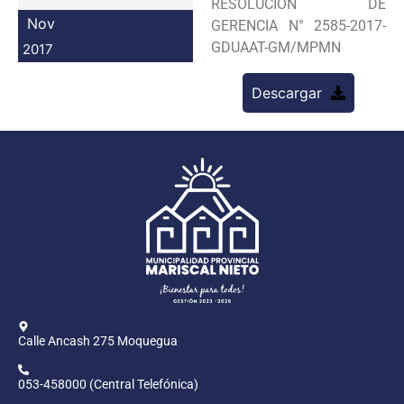
RESOLUCION DE
Programas
Nov
GERENCIA N° 2585-2017-
GDUAAT-GM/MPMN
2017
Intranet
Descargar
Calle Ancash 275 Moquegua
053-458000 (Central Telefónica)