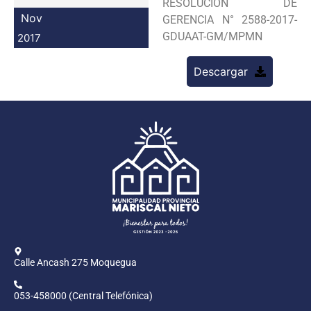
RESOLUCION DE
Programas
Nov
GERENCIA N° 2588-2017-
GDUAAT-GM/MPMN
2017
Intranet
Descargar
Calle Ancash 275 Moquegua
053-458000 (Central Telefónica)