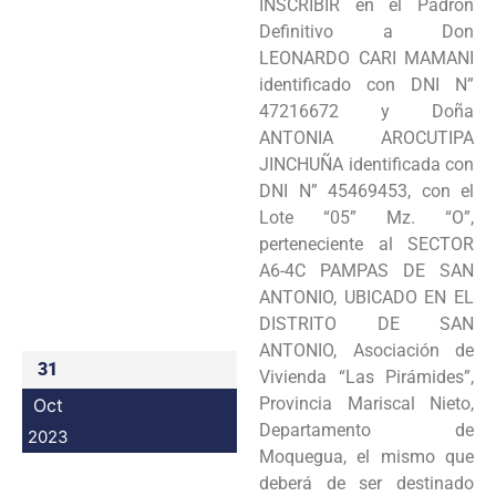
INSCRIBIR en el Padrón
Programas
Definitivo a Don
LEONARDO CARI MAMANI
Intranet
identificado con DNI N”
47216672 y Doña
ANTONIA AROCUTIPA
JINCHUÑA identificada con
DNI N” 45469453, con el
Lote “05” Mz. “O”,
perteneciente al SECTOR
A6-4C PAMPAS DE SAN
ANTONIO, UBICADO EN EL
DISTRITO DE SAN
ANTONIO, Asociación de
31
Vivienda “Las Pirámides”,
Provincia Mariscal Nieto,
Oct
Departamento de
2023
Moquegua, el mismo que
deberá de ser destinado