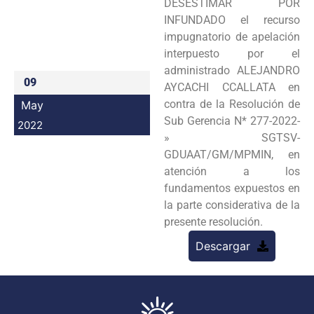
DESESTIMAR POR
Programas
INFUNDADO el recurso
impugnatorio de apelación
Intranet
interpuesto por el
administrado ALEJANDRO
09
AYCACHI CCALLATA en
contra de la Resolución de
May
Sub Gerencia N* 277-2022-
2022
» SGTSV-
GDUAAT/GM/MPMIN, en
atención a los
fundamentos expuestos en
la parte considerativa de la
presente resolución.
Descargar