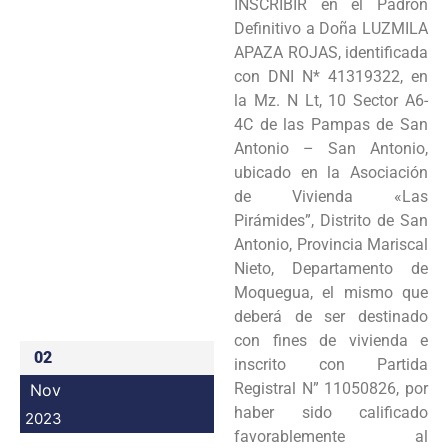
INSCRIBIR en el Padrón
Programas
Definitivo a Doña LUZMILA
APAZA ROJAS, identificada
Intranet
con DNI N* 41319322, en
la Mz. N Lt, 10 Sector A6-
4C de las Pampas de San
Antonio – San Antonio,
ubicado en la Asociación
de Vivienda «Las
Pirámides”, Distrito de San
Antonio, Provincia Mariscal
Nieto, Departamento de
Moquegua, el mismo que
deberá de ser destinado
con fines de vivienda e
02
inscrito con Partida
Registral N” 11050826, por
Nov
haber sido calificado
2023
favorablemente al