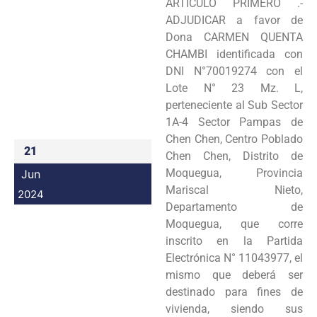
ARTICULO PRIMERO .-
Programas
ADJUDICAR a favor de
Dona CARMEN QUENTA
Intranet
CHAMBI identificada con
DNI N°70019274 con el
Lote N° 23 Mz. L,
perteneciente al Sub Sector
1A-4 Sector Pampas de
Chen Chen, Centro Poblado
21
Chen Chen, Distrito de
Moquegua, Provincia
Jun
Mariscal Nieto,
2024
Departamento de
Moquegua, que corre
inscrito en la Partida
Electrónica N° 11043977, el
mismo que deberá ser
destinado para fines de
vivienda, siendo sus