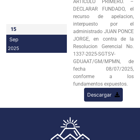
ARTICULO PRIMERO. –
Programas
DECLARAR FUNDADO, el
recurso de apelacion,
Intranet
interpuesto por el
15
administrado JUAN PONCE
JORGE, en contra de la
Sep
Resolucion Gerencial No.
2025
1337-2025-SGTSV-
GDUAAT/GM/MPMN, de
fecha 08/07/2025,
conforme a los
fundamentos expuestos.
Descargar