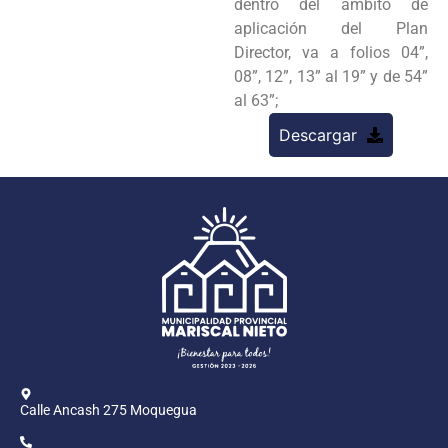
dentro del ámbito de
aplicación del Plan
Director, va a folios 04”,
08”, 12”, 13” al 19” y de 54”
al 63”;
Descargar
Calle Ancash 275 Moquegua