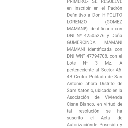
PRIMERO.- SE RESUELVE
Programas
en inscribir en el Padrón
Definitivo a Don HIPOLITO
Intranet
LORENZO (GOMEZ
MAMANI!) identificado con
DNI N* 42505276 y Doña
GUMERCINDA MAMANI
MAMANI identificada con
DNI WN” 47794708, con el
Lote N* 3 Mz. A
perteneciente al Sector A6-
4B Centro Poblado de San
Antonio ahora Distrito de
Sam Xatonio, ubicado en la
Asociación de Vivienda
Cisne Blanco, en virtud de
tal resolución se ha
suscrito el Acta de
Autorizaciónde Posesión y