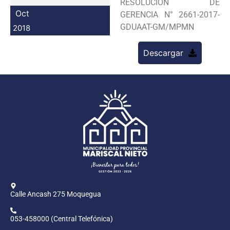
RESOLUCION DE
Programas
Oct
GERENCIA N° 2661-2017-
GDUAAT-GM/MPMN
2018
Intranet
Descargar
Calle Ancash 275 Moquegua
053-458000 (Central Telefónica)