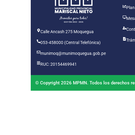
Plan
Mesa
Cont
Calle Ancash 275 Moquegua
Trám
053-458000 (Central Telefónica)
munimoq@munimoquegua.gob.pe
RUC: 20154469941
© Copyright 2026 MPMN. Todos los derechos re