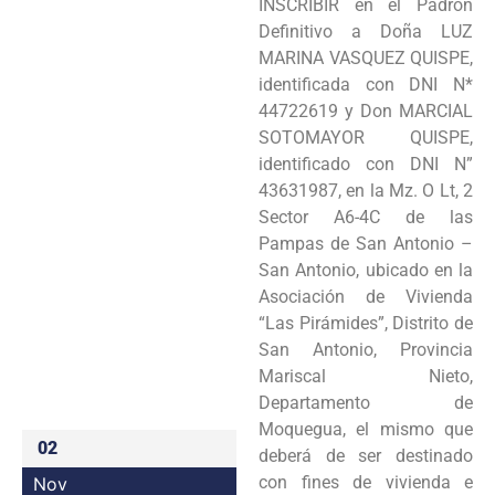
INSCRIBIR en el Padrón
Programas
Definitivo a Doña LUZ
MARINA VASQUEZ QUISPE,
Intranet
identificada con DNI N*
44722619 y Don MARCIAL
SOTOMAYOR QUISPE,
identificado con DNI N”
43631987, en la Mz. O Lt, 2
Sector A6-4C de las
Pampas de San Antonio –
San Antonio, ubicado en la
Asociación de Vivienda
“Las Pirámides”, Distrito de
San Antonio, Provincia
Mariscal Nieto,
Departamento de
Moquegua, el mismo que
02
deberá de ser destinado
con fines de vivienda e
Nov