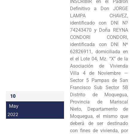
INSCRIBIR en el Padrón
Programas
Definitivo a Don JORGE
LAMPA CHAVEZ,
Intranet
identificado con DNI N?
74243470 y Doña REYNA
CONDORI CONDORI,
identificada con DNI N*
62826911, domiciliada en
el el Lote 04, Mz. “X” de la
Asociación de Vivienda
Villa 4 de Noviembre —
Sector 5 Pampas de San
Francisco Sub Sector 5B
Distrito de Moquegua,
10
Provincia de Mariscal
May
Nieto, Departamento de
2022
Moquegua, el mismo que
deberá de ser destinado
con fines de vivienda, por