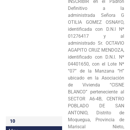
INSCRIBIR en el Padrón
Programas
Definitivo a la
administrada Señora G
Intranet
OTILIA GOMEZ OSNAYO,
identificada con D.N.I N*
01276417 y al
administrado Sr. OCTAVIO
AGAPITO CRUZ MENDOZA,
identificado con D.N.I. N*
04401650, con el Lote N*
“07” de la Manzana “H”
ubicado en la Asociación
de Vivienda “CISNE
BLANCO” perteneciente al
SECTOR A6-4B, CENTRO
POBLADO DE SAN
ANTONIO, Distrito de
Moquegua, Provincia de
10
Mariscal Nieto,