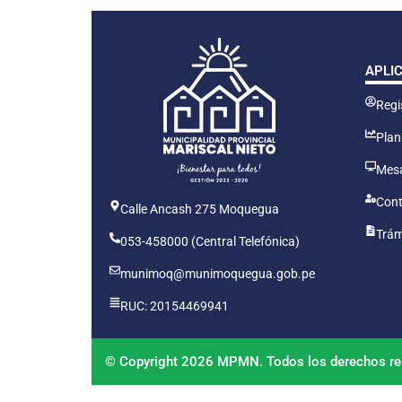
APLI
Regis
Plan
Mesa
Cont
Calle Ancash 275 Moquegua
Trám
053-458000 (Central Telefónica)
munimoq@munimoquegua.gob.pe
RUC: 20154469941
© Copyright 2026 MPMN. Todos los derechos re