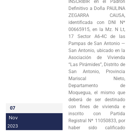
INSCRIBIR en el Padrón
Programas
Definitivo a Doña PAULINA
ZEGARRA CAUSA,
Intranet
identificada con DNI N*
00665915, en la Mz. N Lt,
17 Sector A6-4C de las
Pampas de San Antonio —
San Antonio, ubicado en la
Asociación de Vivienda
“Las Pirámides”, Distrito de
San Antonio, Provincia
Mariscal Nieto,
Departamento de
Moquegua, el mismo que
deberá de ser destinado
con fines de vivienda e
07
inscrito con Partida
Nov
Registral N* 11050833, por
2023
haber sido calificado