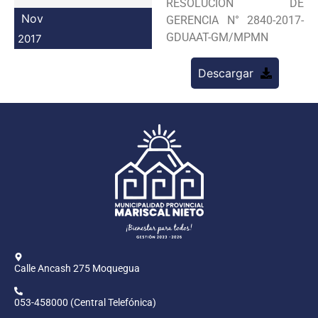
RESOLUCION DE
Programas
Nov
GERENCIA N° 2840-2017-
GDUAAT-GM/MPMN
2017
Intranet
Descargar
Calle Ancash 275 Moquegua
053-458000 (Central Telefónica)