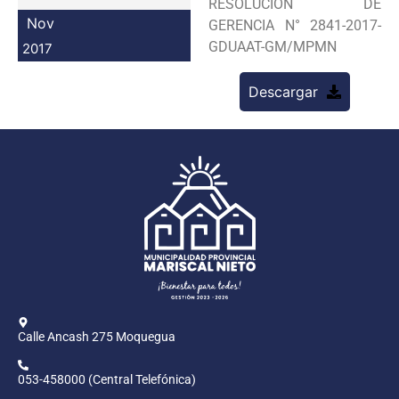
RESOLUCION DE
Programas
Nov
GERENCIA N° 2841-2017-
GDUAAT-GM/MPMN
2017
Intranet
Descargar
Calle Ancash 275 Moquegua
053-458000 (Central Telefónica)