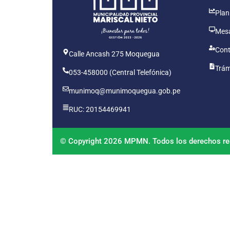
Plan
Mesa
Cont
Calle Ancash 275 Moquegua
Trám
053-458000 (Central Telefónica)
munimoq@munimoquegua.gob.pe
RUC: 20154469941
© Copyright 2026 MPMN. Todos los derechos re