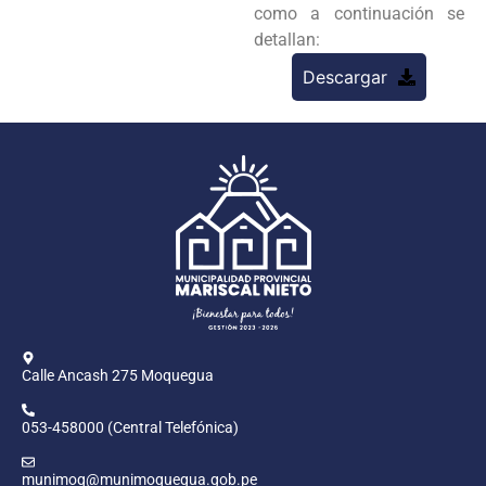
como a continuación se
detallan:
Descargar
Calle Ancash 275 Moquegua
053-458000 (Central Telefónica)
munimoq@munimoquegua.gob.pe