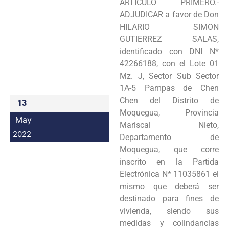
ARTÍCULO PRIMERO.-
Programas
ADJUDICAR a favor de Don
HILARIO SIMON
Intranet
GUTIERREZ SALAS,
identificado con DNI N*
42266188, con el Lote 01
Mz. J, Sector Sub Sector
1A-5 Pampas de Chen
Chen del Distrito de
13
Moquegua, Provincia
May
Mariscal Nieto,
2022
Departamento de
Moquegua, que corre
inscrito en la Partida
Electrónica N* 11035861 el
mismo que deberá ser
destinado para fines de
vivienda, siendo sus
medidas y colindancias