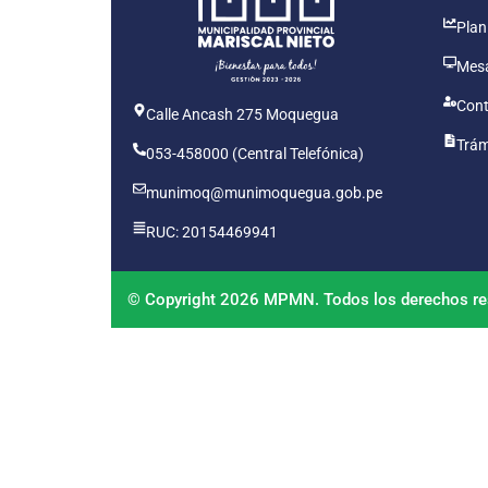
Plan
Mesa
Cont
Calle Ancash 275 Moquegua
Trám
053-458000 (Central Telefónica)
munimoq@munimoquegua.gob.pe
RUC: 20154469941
© Copyright 2026 MPMN. Todos los derechos re