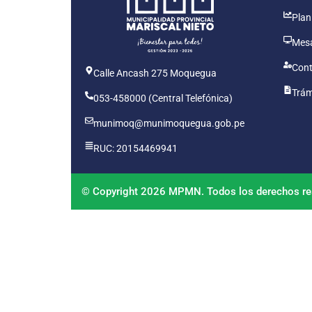
Plan
Mesa
Cont
Calle Ancash 275 Moquegua
Trám
053-458000 (Central Telefónica)
munimoq@munimoquegua.gob.pe
RUC: 20154469941
© Copyright 2026 MPMN. Todos los derechos re