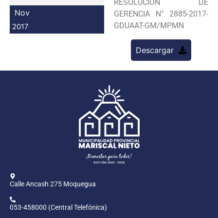
RESOLUCION DE
Programas
Nov
GERENCIA N° 2885-2017-
GDUAAT-GM/MPMN
2017
Intranet
Descargar
Calle Ancash 275 Moquegua
053-458000 (Central Telefónica)