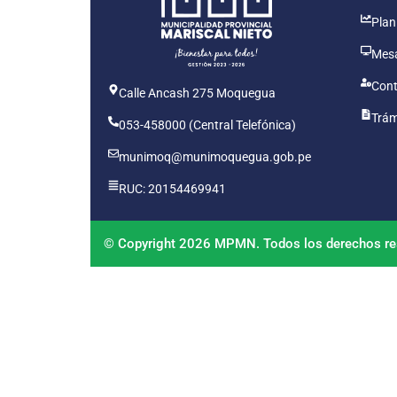
Plan
Mesa
Cont
Calle Ancash 275 Moquegua
Trám
053-458000 (Central Telefónica)
munimoq@munimoquegua.gob.pe
RUC: 20154469941
© Copyright 2026 MPMN. Todos los derechos re