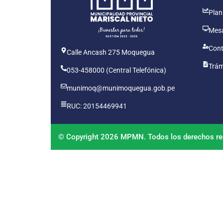
Plan
Mesa
Cont
Calle Ancash 275 Moquegua
Trám
053-458000 (Central Telefónica)
munimoq@munimoquegua.gob.pe
RUC: 20154469941
© Copyright 2026 MPMN. Todos los derechos re