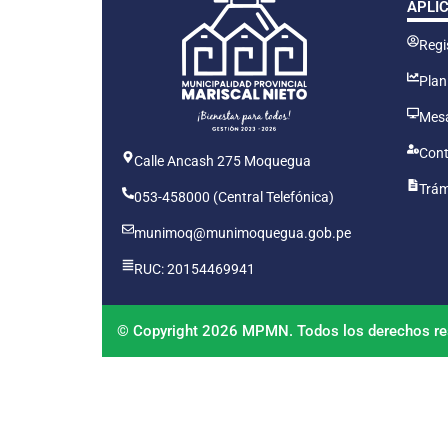
APLI
Regis
Plan
Mesa
Cont
Calle Ancash 275 Moquegua
Trám
053-458000 (Central Telefónica)
munimoq@munimoquegua.gob.pe
RUC: 20154469941
© Copyright 2026 MPMN. Todos los derechos re