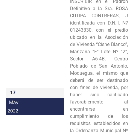
INSCRIBIR en el Padrón
Programas
Definitivo a la Sra. ROSA
CUTIPA CONTRERAS, J
Intranet
identificada con D.N.!I. N?
01243330, con el predio
ubicado en la Asociación
de Vivienda “Cisne Blanco”,
Manzana “F” Lote N? “2”,
Sector A6-4B, Centro
Poblado de San Antonio,
Moquegua, el mismo que
deberá de ser destinado
con fines de vivienda, por
17
haber sido calificado
favorablemente al
May
encontrarse en
2022
cumplimiento de los
requisitos establecidos en
la Ordenanza Municipal N*