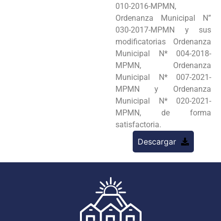
010-2016-MPMN,
Ordenanza Municipal N”
030-2017-MPMN y sus
modificatorias Ordenanza
Municipal N* 004-2018-
MPMN, Ordenanza
Municipal N* 007-2021-
MPMN y Ordenanza
Municipal N* 020-2021-
MPMN, de forma
satisfactoria.
Descargar