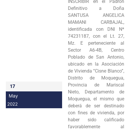
INSCRIBIR en el Padrón
Programas
Definitivo a Doña
SANTUSA ANGELICA
Intranet
MAMANI CARBAJAL,
identificada con DNI N*
74231187, con el Lt. 27,
Mz. E perteneciente al
Sector A6-4B, Centro
Poblado de San Antonio,
ubicado en la Asociación
de Vivienda “Cisne Blanco”,
Distrito de Moquegua,
Provincia de Mariscal
17
Nieto, Departamento de
May
Moquegua, el mismo que
2022
deberá de ser destinado
con fines de vivienda, por
haber sido calificado
favorablemente al