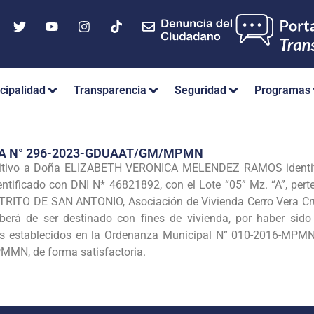
cipalidad
Transparencia
Seguridad
Programas
IA N° 296-2023-GDUAAT/GM/MPMN
initivo a Doña ELIZABETH VERONICA MELENDEZ RAMOS identi
ificado con DNI N* 46821892, con el Lote “05” Mz. “A”, pe
RITO DE SAN ANTONIO, Asociación de Vivienda Cerro Vera Cruz
rá de ser destinado con fines de vivienda, por haber sido 
tos establecidos en la Ordenanza Municipal N” 010-2016-MP
MMN, de forma satisfactoria.