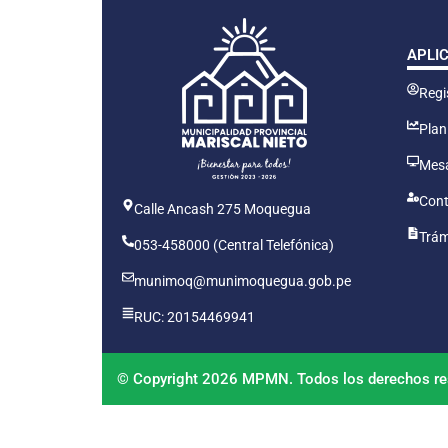
APLI
Regis
Plan
Mesa
Cont
Calle Ancash 275 Moquegua
Trám
053-458000 (Central Telefónica)
munimoq@munimoquegua.gob.pe
RUC: 20154469941
© Copyright 2026 MPMN. Todos los derechos re