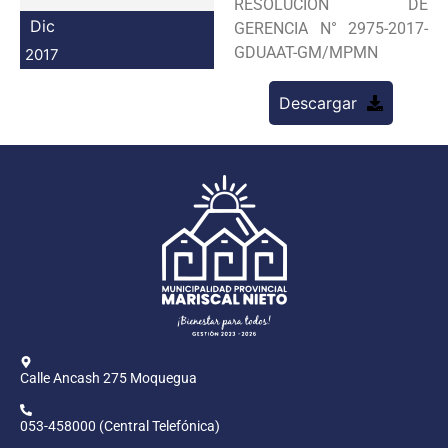
RESOLUCION DE
Programas
Dic
GERENCIA N° 2975-2017-
GDUAAT-GM/MPMN
2017
Intranet
Descargar
Calle Ancash 275 Moquegua
053-458000 (Central Telefónica)