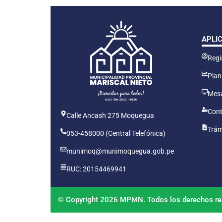
APLI
Regis
Plan
Mesa
Cont
Calle Ancash 275 Moquegua
Trám
053-458000 (Central Telefónica)
munimoq@munimoquegua.gob.pe
RUC: 20154469941
© Copyright 2026 MPMN. Todos los derechos re