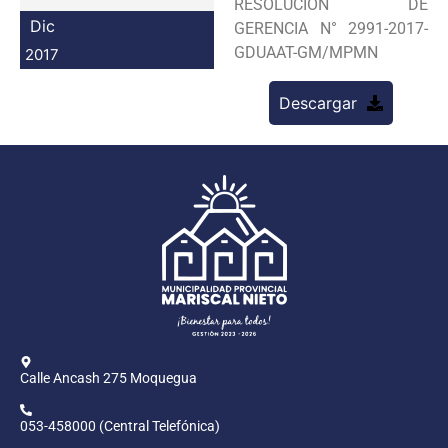
RESOLUCION DE
Programas
Dic
GERENCIA N° 2991-2017-
GDUAAT-GM/MPMN
2017
Intranet
Descargar
Calle Ancash 275 Moquegua
053-458000 (Central Telefónica)