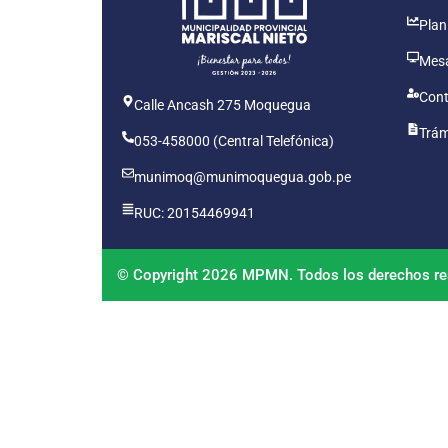
Plan
Mesa
Cont
Calle Ancash 275 Moquegua
Trám
053-458000 (Central Telefónica)
munimoq@munimoquegua.gob.pe
RUC: 20154469941
© Copyright 2026 MPMN. Todos los derechos re