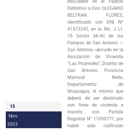
INSCRIBIR en el Padrón
Programas
Definitivo a Don OLEGARIO
BELTRAN FLORES,
Intranet
identificado con DNI N*
41572242, en la Mz. J Lt.
16 Sector A6-4C de las
Pampas de San Antonio —
San Antonio, ubicado en la
Asociación de Vivienda
“Las Pirámides”, Distrito de
San Antonio, Provincia
Mariscal Nieto,
Departamento de
Moquegua, el mismo que
deberá de ser destinado
con fines de vivienda e
15
inscrito con Partida
Nov
Registral N” 11050771, por
2023
haber sido calificado